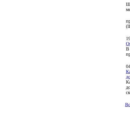
Ш
м
п
(
1
О
В
п
0
К
д
К
д
ск
Вс