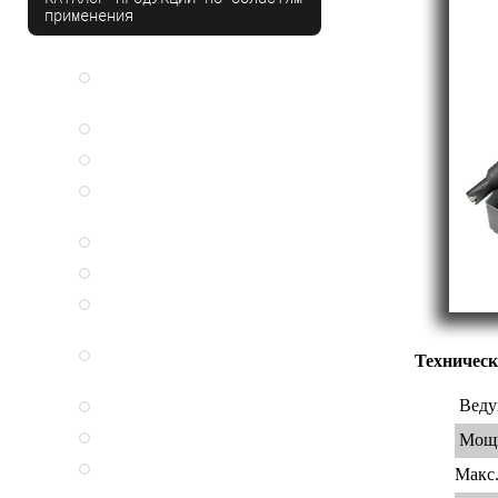
применения
Саморезы для Сэндвич-
панелей и ЛМК
Плоская кровля
Крепление к бетону
Крепеж для коммерческого
транспорта
Петли дверные
Крепеж для окон
Система монтажа окон JB-
D
Крепеж для деревянного
Техническ
домостроения
Веду
Монтаж фасадных панелей
Заклепки SFS
Мощн
Заклепки GESIPA
Макс.