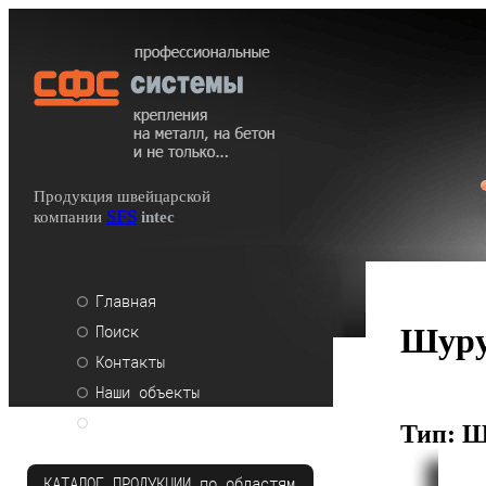
Продукция швейцарской
SFS
компании
intec
Главная
Шуру
Поиск
Контакты
Наши объекты
Распродажа
Тип:
Ш
КАТАЛОГ ПРОДУКЦИИ по областям