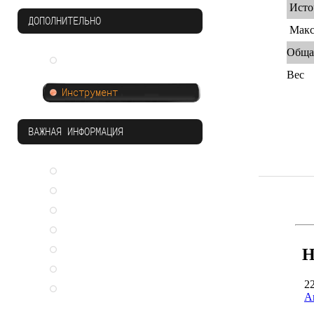
Исто
ДОПОЛНИТЕЛЬНО
Макс
Обща
Система защиты от
падения Soter TM
Вес
Инструмент
ВАЖНАЯ ИНФОРМАЦИЯ
Каталоги SFS intec
Чужие ошибки
Преимущества
Сертификаты
Заказать обратный звонок
Н
Статьи
2
Стань дилером
А