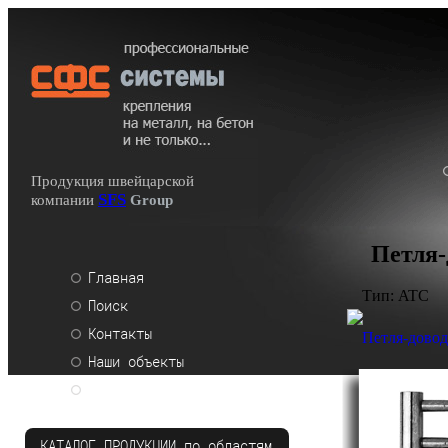
Продукция швейцарской
SFS
компании
Group
Петля-
Главная
Тип: ATC
Поиск
Контакты
Петля-дово
Наши объекты
Распродажа
КАТАЛОГ ПРОДУКЦИИ по областям