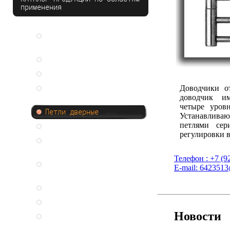
применения
Саморезы для Сэндвич-
панелей и ЛМК
Плоская кровля
Крепление к бетону
Доводчики 
Крепеж для коммерческого
транспорта
доводчик и
четыре уровн
Петли дверные
Устанавлива
петлями сер
Крепеж для окон
регулировки в
Система монтажа окон JB-
D
Телефон : +7 (9
Крепеж для деревянного
E-mail:
6423513@
домостроения
Монтаж фасадных панелей
Заклепки SFS
Новости
Заклепки GESIPA