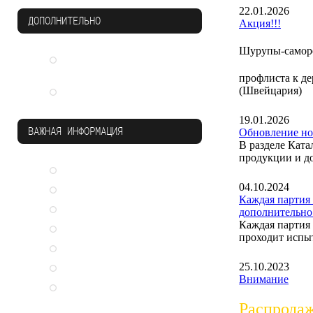
22.01.2026
ДОПОЛНИТЕЛЬНО
Акция!!!
Шурупы-саморе
Система защиты от
падения Soter TM
профлиста к д
(Швейцария)
Инструмент
19.01.2026
ВАЖНАЯ ИНФОРМАЦИЯ
Обновление н
В разделе Кат
продукции и д
Каталоги SFS intec
04.10.2024
Чужие ошибки
Каждая партия
Преимущества
дополнительно
Каждая партия
Сертификаты
проходит испыт
Заказать обратный звонок
25.10.2023
Статьи
Внимание
Стань дилером
Распродаж